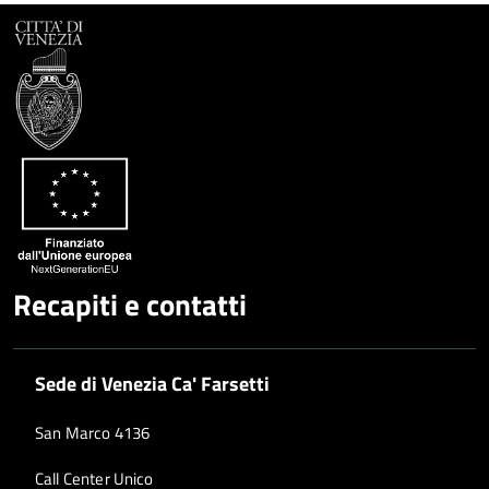
Facebook
Condividi
su
Condividi
Twitter
su
Google
su
Whatsapp
Plus
Recapiti e contatti
Sede di Venezia Ca' Farsetti
San Marco 4136
Call Center Unico