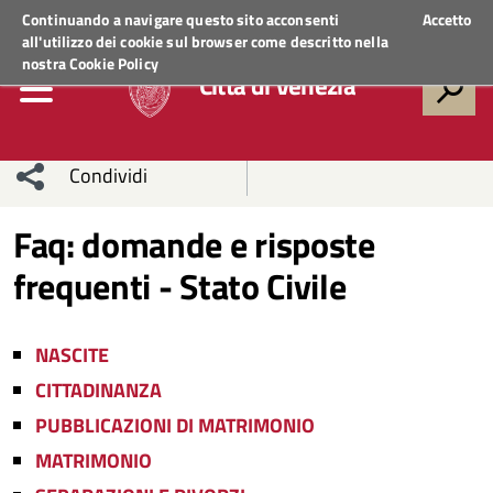
Regione Veneto
ACCEDI AI SERVIZI
Continuando a navigare questo sito acconsenti
Accetto
all'utilizzo dei cookie sul browser come descritto nella
nostra
Cookie Policy
Città di Venezia
Condividi
Condividi
Condividi
Faq: domande e risposte
frequenti - Stato Civile
sui social
Condividi
su
network
Facebook
Condividi
su
NASCITE
Condividi
Twitter
su
CITTADINANZA
PUBBLICAZIONI DI MATRIMONIO
Facebook
su
MATRIMONIO
Whatsapp