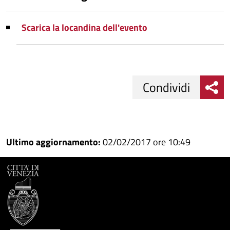
Scarica la locandina dell'evento
Condividi
Condividi
Condividi
su
Ultimo aggiornamento:
02/02/2017 ore 10:49
Facebook
Condividi
su
Condividi
Twitter
su
Google
su