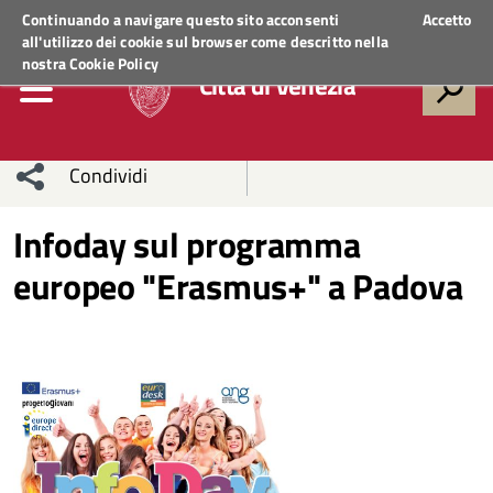
Regione Veneto
ACCEDI AI SERVIZI
Continuando a navigare questo sito acconsenti
Accetto
all'utilizzo dei cookie sul browser come descritto nella
nostra
Cookie Policy
Città di Venezia
Condividi
Condividi
Condividi
Infoday sul programma
europeo "Erasmus+" a Padova
sui social
Condividi
su
network
Facebook
Condividi
su
Condividi
Twitter
su
Facebook
su
Whatsapp