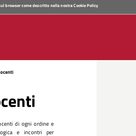
 sul browser come descritto nella nostra
Cookie Policy
docenti
ocenti
ocenti di ogni ordine e
ogica e incontri per