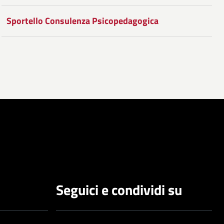
Facebook
Condividi
su
Sportello Consulenza Psicopedagogica
Twitter
su
Google
Plus
Seguici e condividi su