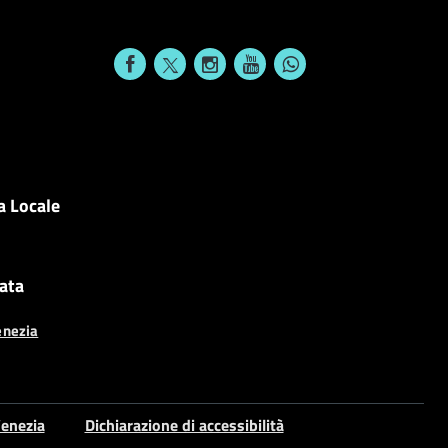
a Locale
cata
enezia
enezia
Dichiarazione di accessibilità