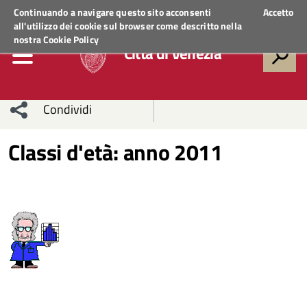
Regione Veneto
ACCEDI AI SERVIZI
Continuando a navigare questo sito acconsenti
Accetto
all'utilizzo dei cookie sul browser come descritto nella
nostra
Cookie Policy
Città di Venezia
Condividi
Condividi
Condividi
Classi d'età: anno 2011
sui social
Condividi
su
network
Facebook
Condividi
su
Condividi
Twitter
su
Facebook
su
Whatsapp