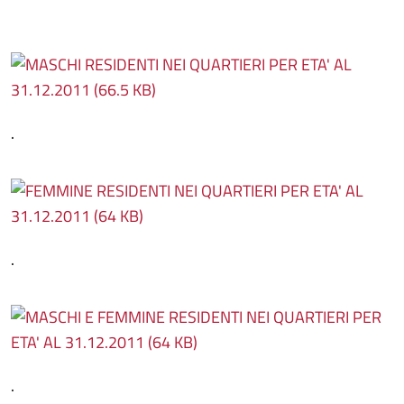
.
.
.