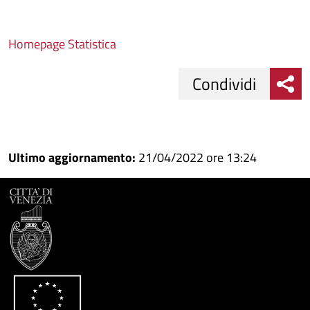
Homepage Statistica
Condividi
Condividi
Condividi
su
Ultimo aggiornamento:
21/04/2022 ore 13:24
Facebook
Condividi
su
Condividi
Twitter
su
Google
su
Whatsapp
Plus