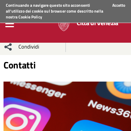
Regione Veneto
ACCEDI AI SERVIZI
Continuando a navigare questo sito acconsenti
Accetto
all'utilizzo dei cookie sul browser come descritto nella
nostra
Cookie Policy
Città di Venezia
Condividi
Condividi
Condividi
Contatti
sui social
Condividi
su
network
Facebook
Condividi
su
Condividi
Twitter
su
Facebook
su
Whatsapp