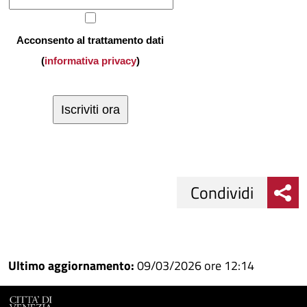
Acconsento al trattamento dati
(
informativa privacy
)
Condividi
Condividi
Condividi
su
Ultimo aggiornamento:
09/03/2026 ore 12:14
Facebook
Condividi
su