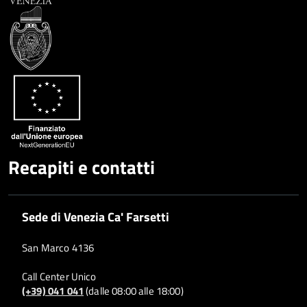
Condividi
Twitter
su
Google
su
Whatsapp
Plus
Recapiti e contatti
Sede di Venezia Ca' Farsetti
San Marco 4136
Call Center Unico
(+39) 041 041
(dalle 08:00 alle 18:00)