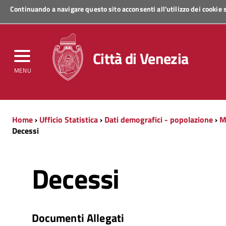
Continuando a navigare questo sito acconsenti all'utilizzo dei cookie
Regione Veneto
Città di Venezia
MENU
Home
›
Ufficio Statistica
›
Dati demografici - popolazione
›
M
Decessi
Decessi
Documenti Allegati