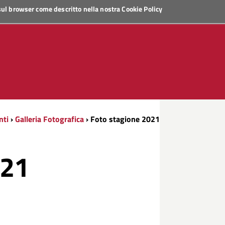
 sul browser come descritto nella nostra
Cookie Policy
nti
›
Galleria Fotografica
› Foto stagione 2021
021