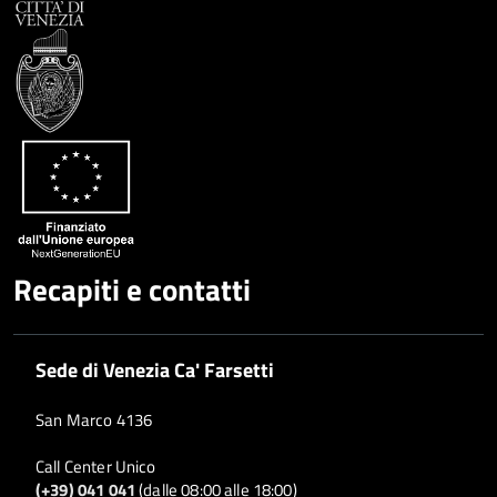
Condividi
Twitter
su
Google
su
Whatsapp
Plus
Recapiti e contatti
Sede di Venezia Ca' Farsetti
San Marco 4136
Call Center Unico
(+39) 041 041
(dalle 08:00 alle 18:00)