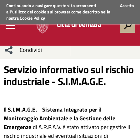
Regione Veneto
ACCEDI AI SERVIZI
Continuando a navigare questo sito acconsenti
Accetto
all'utilizzo dei cookie sul browser come descritto nella
nostra
Cookie Policy
Città di Venezia
Condividi
Condividi
Condividi
Servizio informativo sul rischio
industriale - S.I.M.A.G.E.
sui social
Condividi
su
network
Facebook
Condividi
su
Condividi
Twitter
su
Il
S.I.M.A.G.E.
-
Sistema Integrato per il
Monitoraggio Ambientale e la Gestione delle
Facebook
su
Emergenze
di A.R.P.A.V. è stato attivato per gestire il
rischio industriale ed eventuali situazioni di
Whatsapp