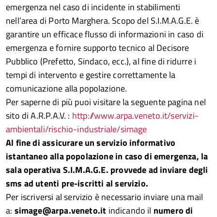
emergenza nel caso di incidente in stabilimenti
nell’area di Porto Marghera. Scopo del S.I.M.A.G.E. è
garantire un efficace flusso di informazioni in caso di
emergenza e fornire supporto tecnico al Decisore
Pubblico (Prefetto, Sindaco, ecc.), al fine di ridurre i
tempi di intervento e gestire correttamente la
comunicazione alla popolazione.
Per saperne di più puoi visitare la seguente pagina nel
sito di A.R.P.A.V. :
http://www.arpa.veneto.it/servizi-
ambientali/rischio-industriale/simage
Al fine di assicurare un servizio informativo
istantaneo alla popolazione in caso di emergenza, la
sala operativa S.I.M.A.G.E. provvede ad inviare degli
sms ad utenti pre-iscritti al servizio.
Per iscriversi al servizio è necessario inviare una mail
a:
simage@arpa.veneto.it
indicando il
numero di