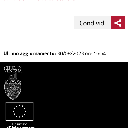
Condividi
Condividi
Condividi
su
Ultimo aggiornamento:
30/08/2023 ore 16:54
Facebook
Condividi
su
Condividi
Twitter
su
Google
su
Whatsapp
Plus