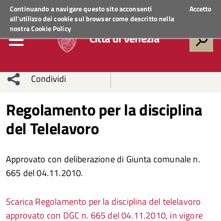
Regione Veneto
ACCEDI AI SERVIZI
Continuando a navigare questo sito acconsenti
Accetto
all'utilizzo dei cookie sul browser come descritto nella
nostra
Cookie Policy
Città di Venezia
Condividi
Condividi
Condividi
Regolamento per la disciplina
del Telelavoro
sui social
Condividi
su
network
Facebook
Condividi
su
Approvato con deliberazione di Giunta comunale n.
Condividi
Twitter
su
665 del 04.11.2010.
Facebook
su
Scarica Regolamento per la disciplina del telelavoro
Whatsapp
approvato con DGC n. 665 del 04.11.2010, in vigore