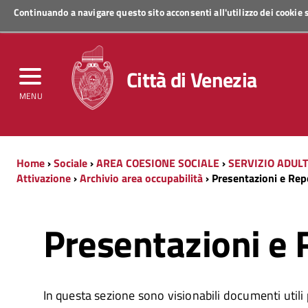
Continuando a navigare questo sito acconsenti all'utilizzo dei cookie
Regione Veneto
Città di Venezia
MENU
Home
›
Sociale
›
AREA COESIONE SOCIALE
›
SERVIZIO ADULT
Attivazione
›
Archivio area occupabilità
› Presentazioni e Rep
Presentazioni e 
In questa sezione sono visionabili documenti utili