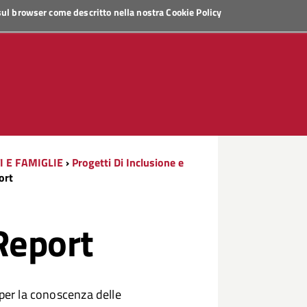
 sul browser come descritto nella nostra
Cookie Policy
I E FAMIGLIE
›
Progetti Di Inclusione e
ort
Report
 per la conoscenza delle