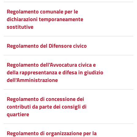
Condividi
Twitter
su
Regolamento comunale per le
dichiarazioni temporaneamente
Google
su
sostitutive
Whatsapp
Plus
Regolamento del Difensore civico
Regolamento dell'Avvocatura civica e
della rappresentanza e difesa in giudizio
dell'Amministrazione
Regolamento di concessione dei
contributi da parte dei consigli di
quartiere
Regolamento di organizzazione per la