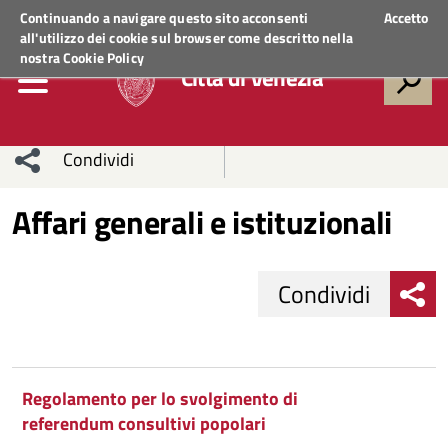
Regione Veneto
ACCEDI AI SERVIZI
Continuando a navigare questo sito acconsenti
Accetto
all'utilizzo dei cookie sul browser come descritto nella
nostra
Cookie Policy
Città di Venezia
Condividi
Condividi
Condividi
Affari generali e istituzionali
sui social
Condividi
su
Condividi
network
Facebook
Condividi
su
Condividi
Condividi
Twitter
su
Condividi
su
Facebook
su
Regolamento per lo svolgimento di
referendum consultivi popolari
Facebook
Condividi
su
Whatsapp