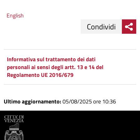
English
Condividi
Condividi
Condividi
su
Informativa sul trattamento dei dati
personali ai sensi degli artt. 13 e 14 del
Facebook
Condividi
su
Regolamento UE 2016/679
Condividi
Twitter
su
Google
su
Ultimo aggiornamento:
05/08/2025 ore 10:36
Whatsapp
Plus