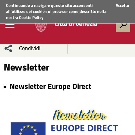
Regione Veneto
ACCEDI AI SERVIZI
Continuando a navigare questo sito acconsenti
Accetto
all'utilizzo dei cookie sul browser come descritto nella
nostra
Cookie Policy
Città di Venezia
Condividi
Condividi
Condividi
Newsletter
sui social
Condividi
su
Newsletter Europe Direct
network
Facebook
Condividi
su
Condividi
Twitter
su
Facebook
su
Whatsapp