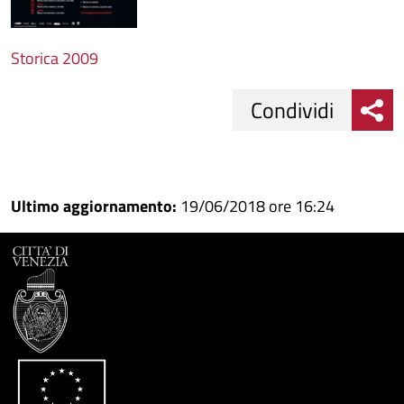
Storica 2009
Condividi
Condividi
Condividi
su
Ultimo aggiornamento:
19/06/2018 ore 16:24
Facebook
Condividi
su
Condividi
Twitter
su
Google
su
Whatsapp
Plus