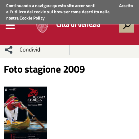
Regione Veneto
ACCEDI AI SERVIZI
Continuando a navigare questo sito acconsenti
Accetto
all'utilizzo dei cookie sul browser come descritto nella
nostra
Cookie Policy
Città di Venezia
Condividi
Condividi
Condividi
Foto stagione 2009
sui social
Condividi
su
network
Facebook
Condividi
su
Condividi
Twitter
su
Facebook
su
Whatsapp