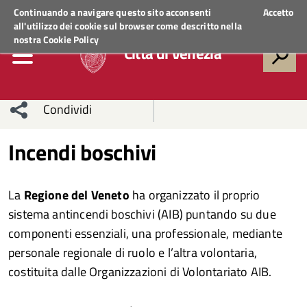
Regione Veneto
ACCEDI AI SERVIZI
Continuando a navigare questo sito acconsenti
Accetto
all'utilizzo dei cookie sul browser come descritto nella
nostra
Cookie Policy
Città di Venezia
Condividi
Condividi
Condividi
Incendi boschivi
sui social
Condividi
su
La
Regione del Veneto
ha organizzato il proprio
network
Facebook
Condividi
su
sistema antincendi boschivi (AIB) puntando su due
componenti essenziali, una professionale, mediante
Condividi
Twitter
su
personale regionale di ruolo e l’altra volontaria,
Facebook
su
costituita dalle Organizzazioni di Volontariato AIB.
Whatsapp