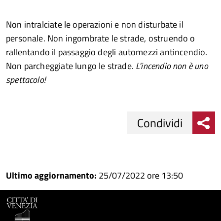
Non intralciate le operazioni e non disturbate il
personale. Non ingombrate le strade, ostruendo o
rallentando il passaggio degli automezzi antincendio.
Non parcheggiate lungo le strade.
L'incendio non
è
uno
spettacolo!
Condividi
Condividi
Condividi
su
Ultimo aggiornamento:
25/07/2022 ore 13:50
Facebook
Condividi
su
Condividi
Twitter
su