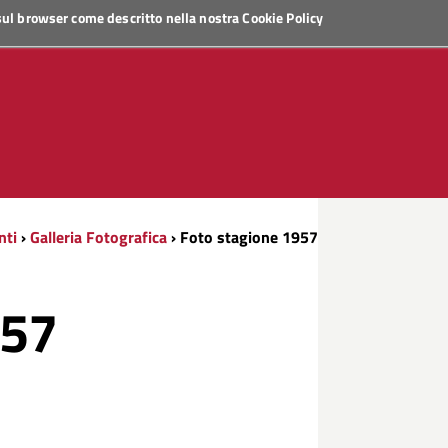
 sul browser come descritto nella nostra
Cookie Policy
nti
›
Galleria Fotografica
› Foto stagione 1957
957