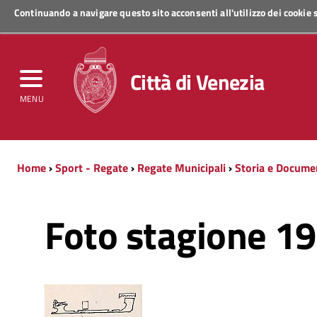
Continuando a navigare questo sito acconsenti all'utilizzo dei cookie
Regione Veneto
Città di Venezia
MENU
Home
›
Sport - Regate
›
Regate Municipali
›
Storia e Docume
Foto stagione 1