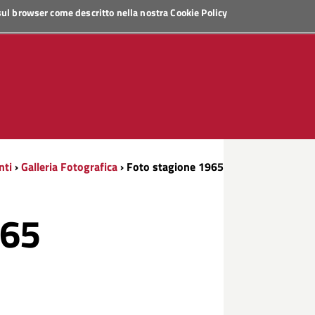
 sul browser come descritto nella nostra
Cookie Policy
nti
›
Galleria Fotografica
› Foto stagione 1965
965