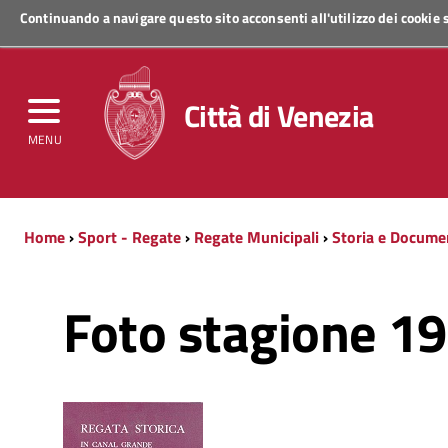
Continuando a navigare questo sito acconsenti all'utilizzo dei cookie
Regione Veneto
Città di Venezia
MENU
Home
›
Sport - Regate
›
Regate Municipali
›
Storia e Docume
Foto stagione 1