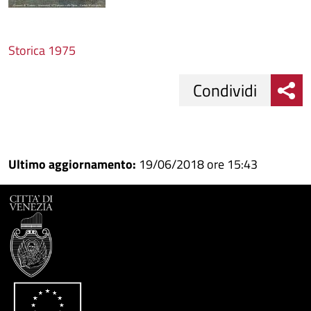
Storica 1975
Condividi
Condividi
Condividi
su
Ultimo aggiornamento:
19/06/2018 ore 15:43
Facebook
Condividi
su
Condividi
Twitter
su
Google
su
Whatsapp
Plus