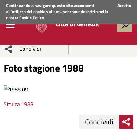
Regione Veneto
ACCEDI AI SERVIZI
Continuando a navigare questo sito acconsenti
Accetto
all'utilizzo dei cookie sul browser come descritto nella
nostra
Cookie Policy
Città di Venezia
Condividi
Condividi
Condividi
Foto stagione 1988
sui social
Condividi
su
network
Facebook
Condividi
su
Storica 1988
Condividi
Twitter
su
Facebook
su
Condividi
Whatsapp