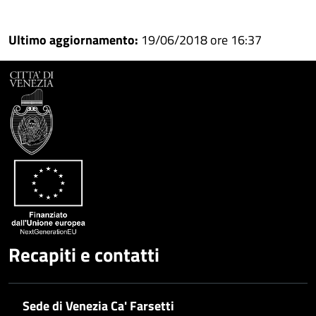
Condividi
Condividi
su
Ultimo aggiornamento:
19/06/2018 ore 16:37
Facebook
Condividi
su
Condividi
Twitter
su
Google
su
Whatsapp
Plus
Recapiti e contatti
Sede di Venezia Ca' Farsetti