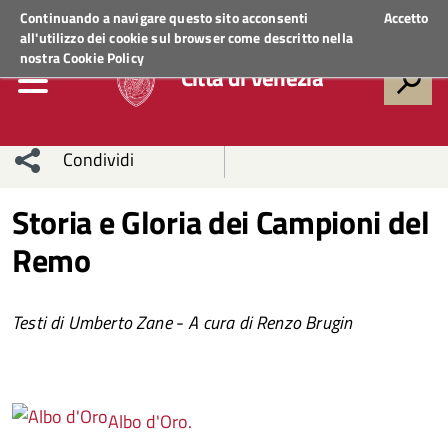
Regione Veneto
ACCEDI AI SERVIZI
Continuando a navigare questo sito acconsenti
Accetto
all'utilizzo dei cookie sul browser come descritto nella
nostra
Cookie Policy
Città di Venezia
Condividi
Condividi
Condividi
Storia e Gloria dei Campioni del
Remo
sui social
Condividi
su
network
Facebook
Condividi
su
Testi di Umberto Zane
-
A cura di Renzo Brugin
Condividi
Twitter
su
Facebook
su
Albo d'Oro.
Whatsapp