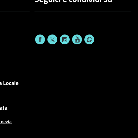
a Locale
cata
enezia