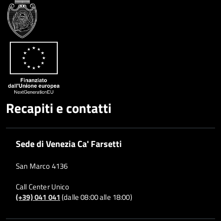
Condividi
Twitter
su
Google
su
Whatsapp
Plus
Recapiti e contatti
Sede di Venezia Ca' Farsetti
San Marco 4136
Call Center Unico
(+39) 041 041
(dalle 08:00 alle 18:00)