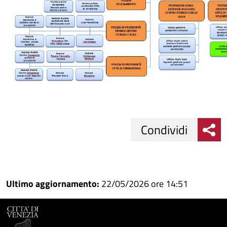
Condividi
Condividi
Condividi
su
Ultimo aggiornamento:
22/05/2026 ore 14:51
Facebook
Condividi
su