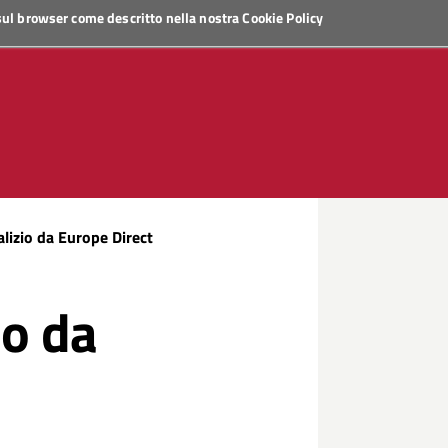
 sul browser come descritto nella nostra
Cookie Policy
lizio da Europe Direct
io da