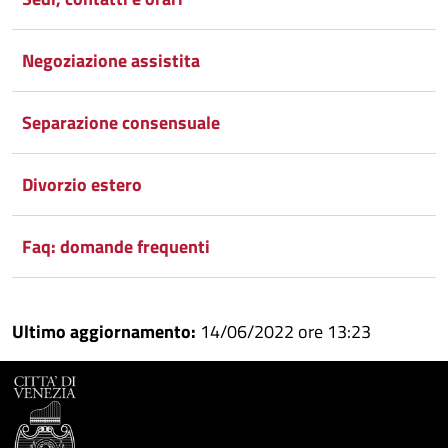
Facebook
Condividi
su
Negoziazione assistita
Condividi
Twitter
su
Google
su
Separazione consensuale
Whatsapp
Plus
Divorzio estero
Faq: domande frequenti
Ultimo aggiornamento:
14/06/2022 ore 13:23