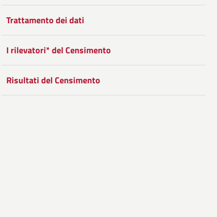
Facebook
Condividi
su
Trattamento dei dati
Twitter
su
Google
I rilevatori* del Censimento
Plus
Risultati del Censimento