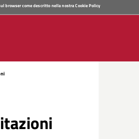
 sul browser come descritto nella nostra
Cookie Policy
oni
itazioni