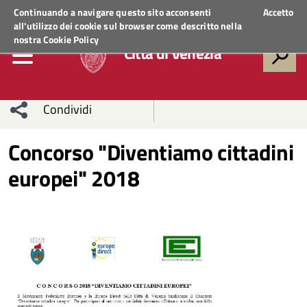
Regione Veneto
ACCEDI AI SERVIZI
Continuando a navigare questo sito acconsenti
Accetto
all'utilizzo dei cookie sul browser come descritto nella
nostra
Cookie Policy
Città di Venezia
Condividi
Condividi
Condividi
Concorso "Diventiamo cittadini
europei" 2018
sui social
Condividi
su
network
Facebook
Condividi
su
Condividi
Twitter
su
Facebook
su
Whatsapp