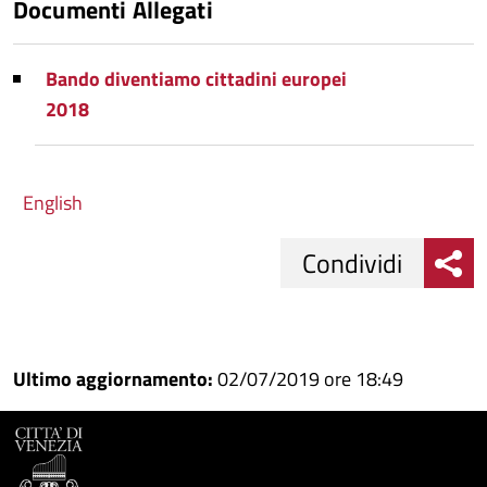
Documenti Allegati
Bando diventiamo cittadini europei
2018
English
Condividi
Condividi
Condividi
su
Ultimo aggiornamento:
02/07/2019 ore 18:49
Facebook
Condividi
su
Condividi
Twitter
su