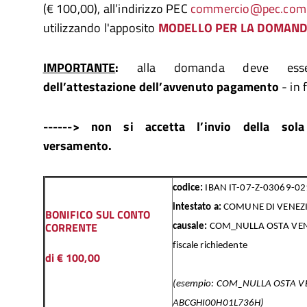
(€ 100,00), all’indirizzo PEC
commercio@pec.comun
utilizzando l'apposito
MODELLO PER LA DOMAN
IMPORTANTE
:
alla domanda deve esse
dell’attestazione dell’avvenuto pagamento
- in 
------> non si accetta l’invio della sola
versamento.
codice:
IBAN IT-07-Z-03069-0
intestato a:
COMUNE DI VENEZI
BONIFICO SUL CONTO
CORRENTE
causale:
COM_NULLA OSTA VENDI
fiscale richiedente
di € 100,00
(esempio: COM_NULLA OSTA VE
ABCGHI00H01L736H)