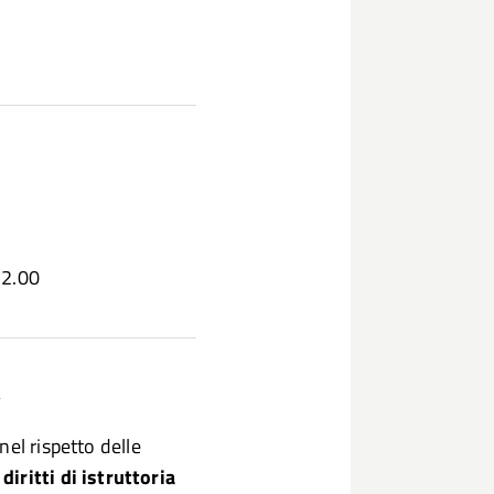
22.00
A
el rispetto delle
e
diritti di istruttoria