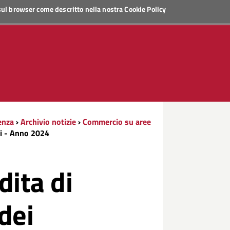
 sul browser come descritto nella nostra
Cookie Policy
enza
›
Archivio notizie
›
Commercio su aree
chi - Anno 2024
dita di
 dei