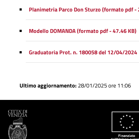
Planimetria Parco Don Sturzo (formato pdf -
Modello DOMANDA (formato pdf - 47.46 KB)
Graduatoria Prot. n. 180058 del 12/04/2024
Ultimo aggiornamento:
28/01/2025 ore 11:06