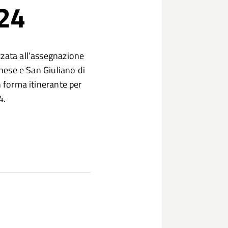
024
zzata all’assegnazione
anese e San Giuliano di
n forma itinerante per
4.