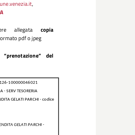
e.venezia.it
,
DA
re allegata
copia
formato pdf o jpeg
 “prenotazione” del
2126-100000046021
A - SERV TESORERIA
TA GELATI PARCHI - codice
NDITA GELATI PARCHI -