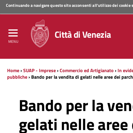
Continuando a navigare questo sito acconsenti all'utilizzo dei cookie
Regione Veneto
Città di Venezia
MENU
Home
›
SUAP - Imprese
›
Commercio ed Artigianato
›
In evid
pubbliche
› Bando per la vendita di gelati nelle aree dei par
Bando per la ven
gelati nelle aree