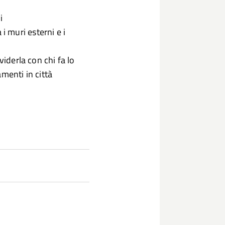
i
a i muri esterni e i
viderla con chi fa lo
amenti in città