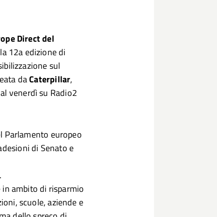
ope Direct del
la 12a edizione di
bilizzazione sul
deata da
Caterpillar
,
 al venerdì su Radio2
 del Parlamento europeo
adesioni di Senato e
.
e in ambito di risparmio
zioni, scuole, aziende e
ema dello spreco di