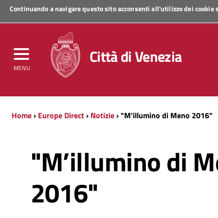
Continuando a navigare questo sito acconsenti all'utilizzo dei cookie
Regione Veneto
Città di Venezia
MENU
Home
›
Europe Direct
›
Notizie
› "M’illumino di Meno 2016"
"M’illumino di 
2016"