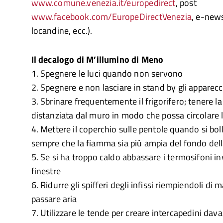
www.comune.venezia.it/europedirect
, post
www.facebook.com/EuropeDirectVenezia
, e-news
locandine, ecc.).
Il decalogo di M’illumino di Meno
1. Spegnere le luci quando non servono
2. Spegnere e non lasciare in stand by gli apparecch
3. Sbrinare frequentemente il frigorifero; tenere la
distanziata dal muro in modo che possa circolare l
4. Mettere il coperchio sulle pentole quando si bol
sempre che la fiamma sia più ampia del fondo del
5. Se si ha troppo caldo abbassare i termosifoni inv
finestre
6. Ridurre gli spifferi degli infissi riempiendoli di 
passare aria
7. Utilizzare le tende per creare intercapedini davanti