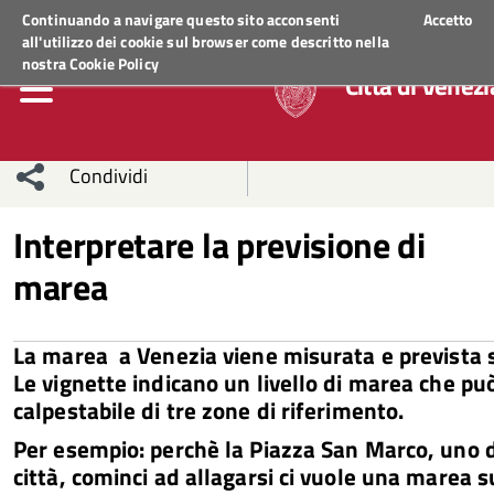
Regione Veneto
ACCEDI AI S
Continuando a navigare questo sito acconsenti
Accetto
all'utilizzo dei cookie sul browser come descritto nella
nostra
Cookie Policy
Città di Venezi
Condividi
Condividi
Condividi
Interpretare la previsione di
marea
sui social
Condividi
su
network
Facebook
Condividi
su
La marea a Venezia viene misurata e prevista su
Condividi
Twitter
su
Le vignette indicano un livello di marea che può
calpestabile di tre zone di riferimento.
Facebook
su
Per esempio: perchè la Piazza San Marco, uno de
città, cominci ad allagarsi ci vuole una marea s
Whatsapp