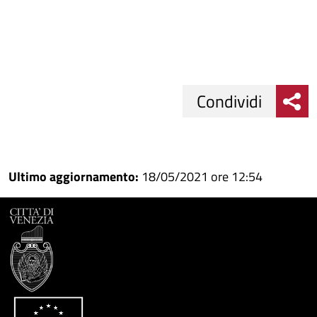
Condividi
Condividi
Condividi
su
Ultimo aggiornamento:
18/05/2021 ore 12:54
Facebook
Condividi
su
Condividi
Twitter
su
Google
su
Whatsapp
Plus