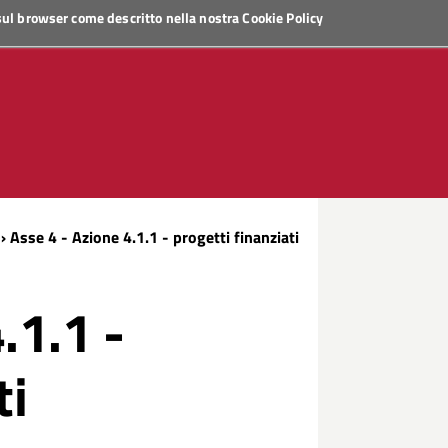
 sul browser come descritto nella nostra
Cookie Policy
› Asse 4 - Azione 4.1.1 - progetti finanziati
.1.1 -
ti