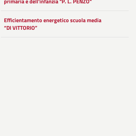
primaria e dell'infanzia "P. L. PENZO"
Facebook
Condividi
su
Twitter
su
Efficientamento energetico scuola media
“DI VITTORIO”
Google
Plus