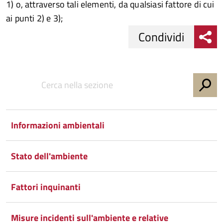
1) o, attraverso tali elementi, da qualsiasi fattore di cui
ai punti 2) e 3);
Condividi
Condividi
Condividi
su
Facebook
Condividi
su
Informazioni ambientali
Condividi
Twitter
su
Google
su
Stato dell'ambiente
Whatsapp
Plus
Fattori inquinanti
Misure incidenti sull'ambiente e relative