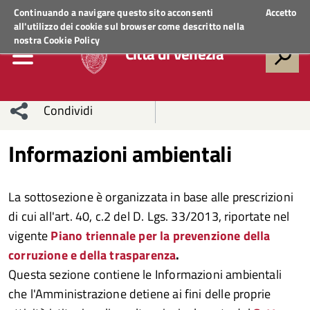
Regione Veneto
ACCEDI AI SERVIZI
Continuando a navigare questo sito acconsenti
Accetto
all'utilizzo dei cookie sul browser come descritto nella
nostra
Cookie Policy
Città di Venezia
Condividi
Condividi
Condividi
Informazioni ambientali
sui social
Condividi
su
La sottosezione è organizzata in base alle prescrizioni
network
Facebook
Condividi
su
di cui all'art. 40, c.2 del D. Lgs. 33/2013, riportate nel
vigente
Piano triennale per la prevenzione della
Condividi
Twitter
su
corruzione e della trasparenza
.
Facebook
su
Questa sezione contiene le Informazioni ambientali
che l'Amministrazione detiene ai fini delle proprie
Whatsapp