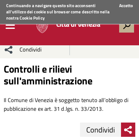
Regione Veneto
ACCEDI AI SERVIZI
Continuando a navigare questo sito acconsenti
Accetto
all'utilizzo dei cookie sul browser come descritto nella
nostra
Cookie Policy
Città di Venezia
Condividi
Condividi
Condividi
Controlli e rilievi
sull'amministrazione
sui social
Condividi
su
network
Facebook
Condividi
su
Il Comune di Venezia è soggetto tenuto all’obbligo di
Condividi
Twitter
su
pubblicazione ex art. 31 d.lgs. n. 33/2013.
Facebook
su
Condividi
Whatsapp