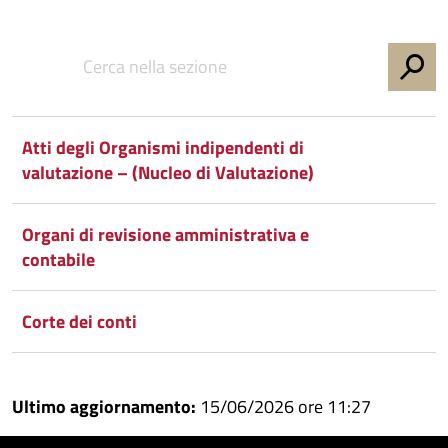
Condividi
Condividi
su
Facebook
Condividi
su
Atti degli Organismi indipendenti di
Condividi
Twitter
su
valutazione – (Nucleo di Valutazione)
Google
su
Organi di revisione amministrativa e
Whatsapp
Plus
contabile
Corte dei conti
Ultimo aggiornamento:
15/06/2026 ore 11:27