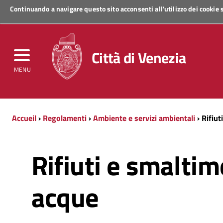
Continuando a navigare questo sito acconsenti all'utilizzo dei cookie
Regione Veneto
Città di Venezia
MENU
Accueil
›
Regolamenti
›
Ambiente e servizi ambientali
› Rifiu
Rifiuti e smalti
acque