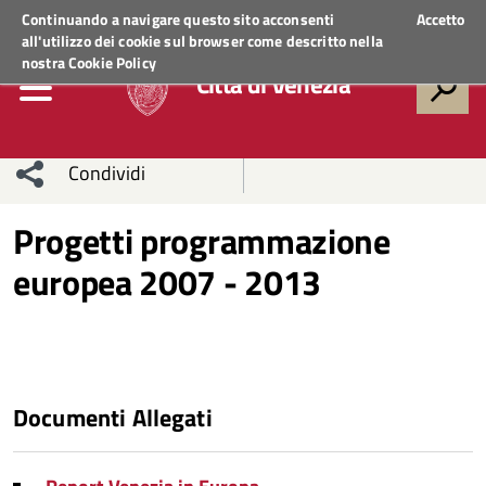
Regione Veneto
ACCEDI AI SERVIZI
Continuando a navigare questo sito acconsenti
Accetto
all'utilizzo dei cookie sul browser come descritto nella
nostra
Cookie Policy
Città di Venezia
Condividi
Condividi
Condividi
Progetti programmazione
europea 2007 - 2013
sui social
Condividi
su
network
Facebook
Condividi
su
Condividi
Twitter
su
Documenti Allegati
Facebook
su
Whatsapp