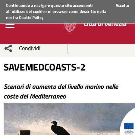
Regione Veneto
ACCEDI AI SERVIZI
Continuando a navigare questo sito acconsenti
Accetto
all'utilizzo dei cookie sul browser come descritto nella
nostra
Cookie Policy
Città di Venezia
Condividi
Condividi
Condividi
SAVEMEDCOASTS-2
sui social
Condividi
su
Scenari di aumento del livello marino nelle
network
Facebook
Condividi
su
coste del Mediterraneo
Condividi
Twitter
su
Facebook
su
Whatsapp