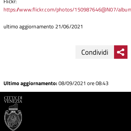
Flickr:
https://www.flickr.com/photos/150987646@N07/alb
ultimo aggiornamento 21/06/2021
Condividi
Condividi
Condividi
su
Ultimo aggiornamento:
08/09/2021 ore 08:43
Facebook
Condividi
su
Condividi
Twitter
su
Google
su