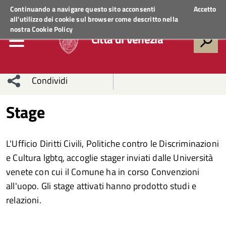
Regione Veneto
ACCEDI AI SERVIZI
Continuando a navigare questo sito acconsenti
Accetto
all'utilizzo dei cookie sul browser come descritto nella
nostra
Cookie Policy
Città di Venezia
Condividi
Condividi
Condividi
Stage
sui social
Condividi
su
L'Ufficio Diritti Civili, Politiche contro le Discriminazioni
network
Facebook
Condividi
su
e Cultura lgbtq, accoglie stager inviati dalle Università
venete con cui il Comune ha in corso Convenzioni
Condividi
Twitter
su
all'uopo. Gli stage attivati hanno prodotto studi e
Facebook
su
relazioni.
Whatsapp