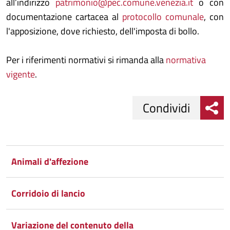
all’indirizzo
patrimonio@pec.comune.venezia.it
o con
documentazione cartacea al
protocollo comunale
, con
l'apposizione, dove richiesto, dell'imposta di bollo.
Per i riferimenti normativi si rimanda alla
normativa
vigente
.
Condividi
Condividi
Condividi
su
Animali d'affezione
Facebook
Condividi
su
Corridoio di lancio
Condividi
Twitter
su
Variazione del contenuto della