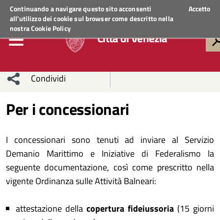
Regione Veneto
ACCEDI AI SERVIZI
Continuando a navigare questo sito acconsenti
Accetto
all'utilizzo dei cookie sul browser come descritto nella
nostra
Cookie Policy
Città di Venezia
Condividi
Condividi
Condividi
Per i concessionari
sui social
Condividi
su
I concessionari sono tenuti ad inviare al Servizio
network
Facebook
Condividi
su
Demanio Marittimo e Iniziative di Federalismo la
seguente documentazione, così come prescritto nella
Condividi
Twitter
su
vigente Ordinanza sulle Attività Balneari:
Facebook
su
attestazione della
copertura fideiussoria
(15 giorni
Whatsapp