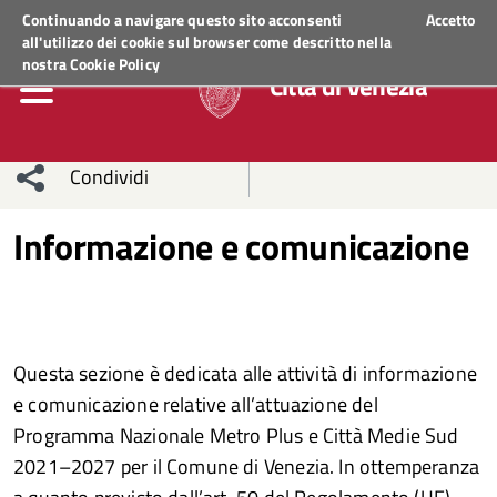
Regione Veneto
ACCEDI AI SERVIZI
Continuando a navigare questo sito acconsenti
Accetto
all'utilizzo dei cookie sul browser come descritto nella
nostra
Cookie Policy
Città di Venezia
Condividi
Condividi
Condividi
Informazione e comunicazione
sui social
Condividi
su
network
Facebook
Condividi
su
Questa sezione è dedicata alle attività di informazione
Condividi
Twitter
su
e comunicazione relative all’attuazione del
Facebook
su
Programma Nazionale Metro Plus e Città Medie Sud
2021–2027 per il Comune di Venezia. In ottemperanza
Whatsapp