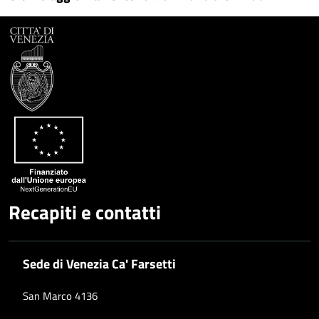
Facebook
Condividi
su
Condividi
Twitter
su
Google
su
Whatsapp
Plus
Recapiti e contatti
Sede di Venezia Ca' Farsetti
San Marco 4136