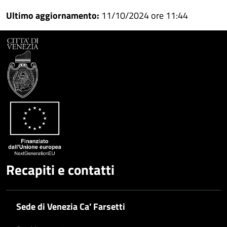
Condividi
su
Ultimo aggiornamento:
11/10/2024 ore 11:44
Facebook
Condividi
su
Condividi
Twitter
su
Google
su
Whatsapp
Plus
Recapiti e contatti
Sede di Venezia Ca' Farsetti