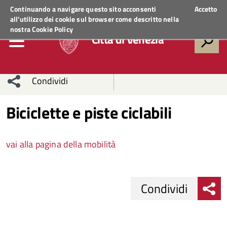
Regione Veneto
ACCEDI AI SERVIZI
Continuando a navigare questo sito acconsenti
Accetto
all'utilizzo dei cookie sul browser come descritto nella
nostra
Cookie Policy
Città di Venezia
Condividi
Condividi
Condividi
Biciclette e piste ciclabili
sui social
Condividi
su
vai alla pagina della mobilità
network
Facebook
Condividi
su
Condividi
Twitter
su
Condividi
Facebook
su
Condividi
Whatsapp