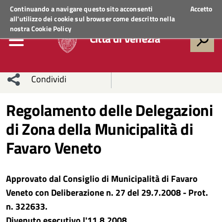
Regione Veneto
ACCEDI AI SERVIZI
Continuando a navigare questo sito acconsenti
Accetto
all'utilizzo dei cookie sul browser come descritto nella
nostra
Cookie Policy
Città di Venezia
Condividi
Condividi
Condividi
Regolamento delle Delegazioni
di Zona della Municipalità di
sui social
Condividi
su
Favaro Veneto
network
Facebook
Condividi
su
Condividi
Twitter
su
Approvato dal Consiglio di Municipalità di Favaro
Veneto con Deliberazione n. 27 del 29.7.2008 - Prot.
Facebook
su
n. 322633.
Whatsapp
Divenuto esecutivo l'11.8.2008.