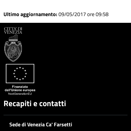
Condividi
su
Ultimo aggiornamento:
09/05/2017 ore 09:58
Facebook
Condividi
su
Condividi
Twitter
su
Google
su
Whatsapp
Plus
Recapiti e contatti
Sede di Venezia Ca' Farsetti