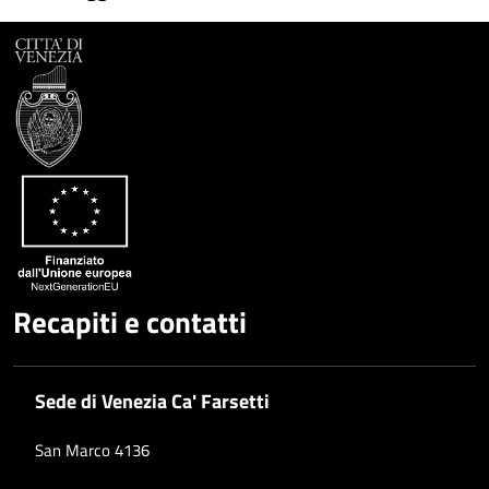
Facebook
Condividi
su
Condividi
Twitter
su
Google
su
Whatsapp
Plus
Recapiti e contatti
Sede di Venezia Ca' Farsetti
San Marco 4136