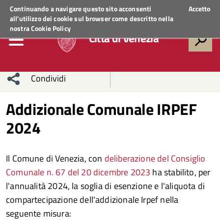
Regione Veneto
ACCEDI AI SERVIZI
Continuando a navigare questo sito acconsenti
Accetto
all'utilizzo dei cookie sul browser come descritto nella
nostra
Cookie Policy
Città di Venezia
Condividi
Condividi
Condividi
Addizionale Comunale IRPEF
2024
sui social
Condividi
su
network
Facebook
Condividi
su
Il Comune di Venezia, con
deliberazione del Consiglio
Condividi
Twitter
su
Comunale n. 67 del 20 dicembre 2023
ha stabilito, per
l'annualità 2024, la soglia di esenzione e l'aliquota di
Facebook
su
compartecipazione dell'addizionale Irpef nella
seguente misura:
Whatsapp