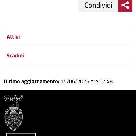
Condividi
Condividi
Condividi
su
Attivi
Facebook
Condividi
su
Scaduti
Condividi
Twitter
su
Google
su
Ultimo aggiornamento:
15/06/2026 ore 17:48
Whatsapp
Plus