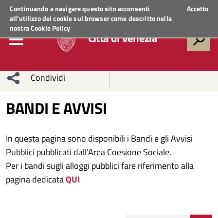
Regione Veneto
ACCEDI AI SERVIZI
Continuando a navigare questo sito acconsenti
Accetto
all'utilizzo dei cookie sul browser come descritto nella
nostra
Cookie Policy
Città di Venezia
Condividi
Condividi
Condividi
BANDI E AVVISI
sui social
Condividi
su
In questa pagina sono disponibili i Bandi e gli Avvisi
network
Facebook
Condividi
su
Pubblici pubblicati dall'Area Coesione Sociale.
Per i bandi sugli alloggi pubblici fare riferimento alla
Condividi
Twitter
su
pagina dedicata
QUI
Facebook
su
Whatsapp