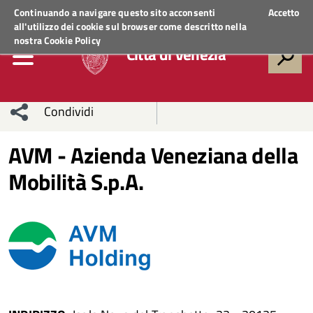
Regione Veneto
ACCEDI AI SERVIZI
Continuando a navigare questo sito acconsenti
Accetto
all'utilizzo dei cookie sul browser come descritto nella
nostra
Cookie Policy
Città di Venezia
Condividi
Condividi
Condividi
AVM - Azienda Veneziana della
Mobilità S.p.A.
sui social
Condividi
su
network
Facebook
Condividi
su
Condividi
Twitter
su
Facebook
su
Whatsapp