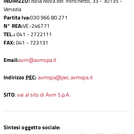
INDIRIZZO:
Isola Nova del Tronchetto, 33 - 30135 -
Venezia
Partita Iva:
030 966 80 271
N° REA:
VE-246771
TEL
.
:
041 - 2722111
FAX:
041 - 723131
Email
:
avm@avmspa.it
Indirizzo
PEC
:
avmspa@pec.avmspa.it
SITO
:
vai al sito di Avm S.p.A.
Sintesi oggetto sociale: