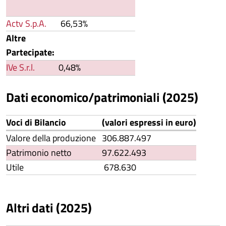
Actv S.p.A.
66,53%
Altre
Partecipate:
IVe S.r.l.
0,48%
Dati economico/patrimoniali (2025)
Voci di Bilancio
(valori espressi in euro)
Valore della produzione
306.887.497
Patrimonio netto
97.622.493
Utile
678.630
Altri dati (2025)