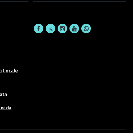
a Locale
cata
enezia