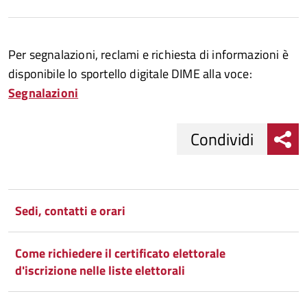
Per segnalazioni, reclami e richiesta di informazioni è
disponibile lo sportello digitale DIME alla voce:
Segnalazioni
Condividi
Condividi
Condividi
su
Sedi, contatti e orari
Facebook
Condividi
su
Come richiedere il certificato elettorale
Condividi
Twitter
su
d'iscrizione nelle liste elettorali
Google
su