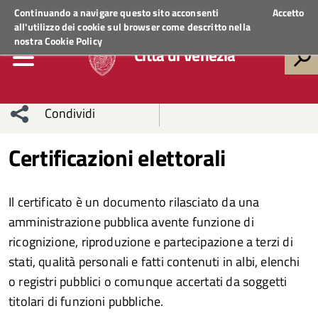
Regione Veneto
ACCEDI AI SERVIZI
Continuando a navigare questo sito acconsenti
Accetto
all'utilizzo dei cookie sul browser come descritto nella
nostra
Cookie Policy
Città di Venezia
Condividi
Condividi
Condividi
Certificazioni elettorali
sui social
Condividi
su
Il certificato è un documento rilasciato da una
network
Facebook
Condividi
su
amministrazione pubblica avente funzione di
ricognizione, riproduzione e partecipazione a terzi di
Condividi
Twitter
su
stati, qualità personali e fatti contenuti in albi, elenchi
Facebook
su
o registri pubblici o comunque accertati da soggetti
titolari di funzioni pubbliche.
Whatsapp