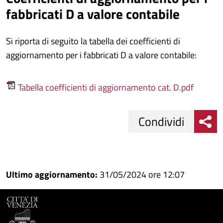
fabbricati D a valore contabile
Si riporta di seguito la tabella dei coefficienti di
aggiornamento per i fabbricati D a valore contabile:
Tabella coefficienti di aggiornamento cat. D.pdf
Condividi
Condividi
Condividi
su
Ultimo aggiornamento:
31/05/2024 ore 12:07
Facebook
Condividi
su
Condividi
Twitter
su