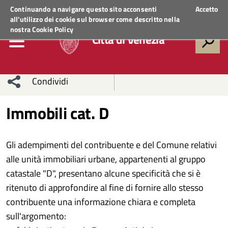
Regione Veneto
ACCEDI AI SERVIZI
Continuando a navigare questo sito acconsenti
Accetto
all'utilizzo dei cookie sul browser come descritto nella
nostra
Cookie Policy
Città di Venezia
Condividi
Condividi
Condividi
Immobili cat. D
sui social
Condividi
su
Gli adempimenti del contribuente e del Comune relativi
network
Facebook
Condividi
su
alle unità immobiliari urbane, appartenenti al gruppo
catastale "D", presentano alcune specificità che si è
Condividi
Twitter
su
ritenuto di approfondire al fine di fornire allo stesso
Facebook
su
contribuente una informazione chiara e completa
sull'argomento:
Whatsapp