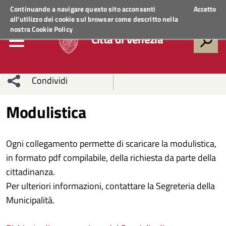
Regione Veneto
ACCEDI AI SERVIZI
Continuando a navigare questo sito acconsenti
Accetto
all'utilizzo dei cookie sul browser come descritto nella
nostra
Cookie Policy
Città di Venezia
Condividi
Condividi
Condividi
Modulistica
sui social
Condividi
su
Ogni collegamento permette di scaricare la modulistica,
network
Facebook
Condividi
su
in formato pdf compilabile, della richiesta da parte della
cittadinanza.
Condividi
Twitter
su
Per ulteriori informazioni, contattare la Segreteria della
Facebook
su
Municipalità.
Whatsapp