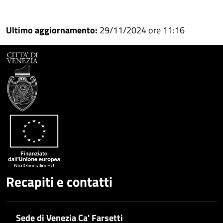
Condividi
Condividi
su
Ultimo aggiornamento:
29/11/2024 ore 11:16
Facebook
Condividi
su
Condividi
Twitter
su
Google
su
Whatsapp
Plus
Recapiti e contatti
Sede di Venezia Ca' Farsetti