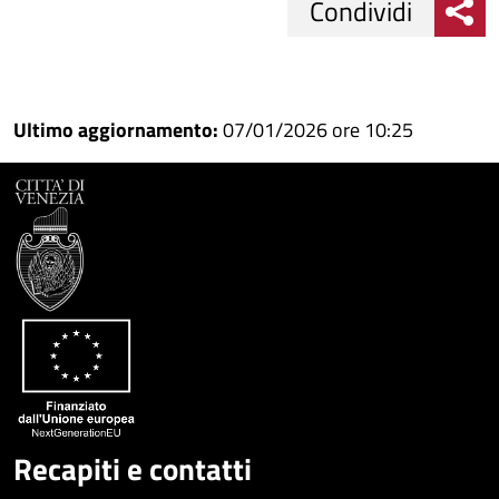
Condividi
Condividi
Condividi
su
Ultimo aggiornamento:
07/01/2026 ore 10:25
Facebook
Condividi
su
Condividi
Twitter
su
Google
su
Whatsapp
Plus
Recapiti e contatti