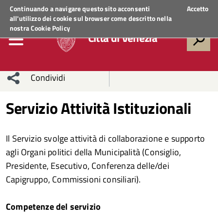
Regione Veneto
ACCEDI AI SERVIZI
Continuando a navigare questo sito acconsenti
Accetto
all'utilizzo dei cookie sul browser come descritto nella
nostra
Cookie Policy
Città di Venezia
Condividi
Condividi
Condividi
Servizio Attività Istituzionali
sui social
Condividi
su
Il Servizio svolge attività di collaborazione e supporto
network
Facebook
Condividi
su
agli Organi politici della Municipalità (Consiglio,
Presidente, Esecutivo, Conferenza delle/dei
Condividi
Twitter
su
Capigruppo, Commissioni consiliari).
Facebook
su
Competenze del servizio
Whatsapp