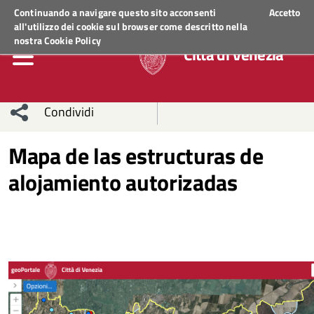
Regione Veneto
ACCEDI AI SERVIZI
Continuando a navigare questo sito acconsenti
Accetto
all'utilizzo dei cookie sul browser come descritto nella
nostra
Cookie Policy
Città di Venezia
Condividi
Condividi
Condividi
Mapa de las estructuras de
alojamiento autorizadas
sui social
Condividi
su
network
Facebook
Condividi
su
Condividi
Twitter
su
Facebook
su
Whatsapp