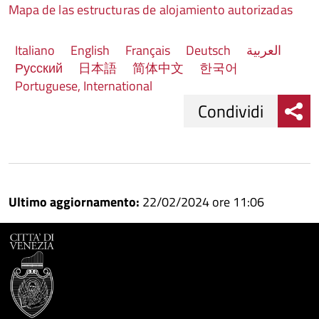
Mapa de las estructuras de alojamiento autorizadas
Italiano
English
Français
Deutsch
العربية
Русский
日本語
简体中文
한국어
Portuguese, International
Condividi
Condividi
Condividi
su
Ultimo aggiornamento:
22/02/2024 ore 11:06
Facebook
Condividi
su
Condividi
Twitter
su
Google
su
Whatsapp
Plus