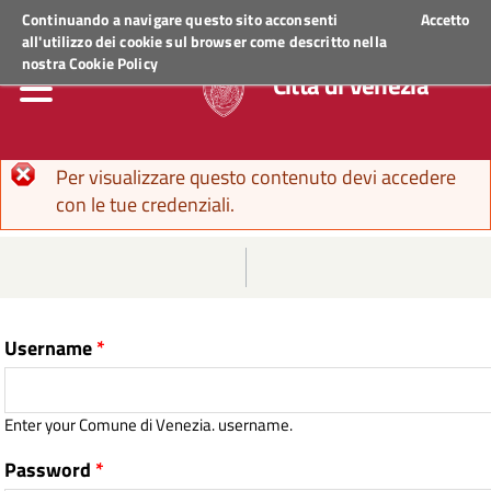
Regione Veneto
ACCEDI AI SERVIZI
Continuando a navigare questo sito acconsenti
Accetto
all'utilizzo dei cookie sul browser come descritto nella
nostra
Cookie Policy
Città di Venezia
Error message
Per visualizzare questo contenuto devi accedere
con le tue credenziali.
Username
*
Enter your Comune di Venezia. username.
Password
*