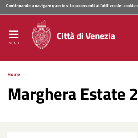
Continuando a navigare questo sito acconsenti all'utilizzo dei cookie
Regione Veneto
Città di Venezia
MENU
Home
Marghera Estate 