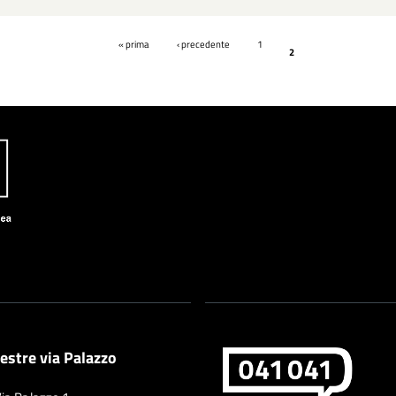
Pages
« prima
‹ precedente
1
2
estre via Palazzo